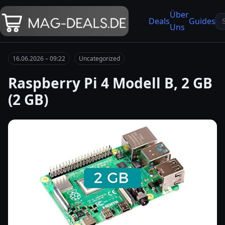
Über
Se
Deals
Guides
Uns
fo
16.06.2026 – 09:22
Uncategorized
Raspberry Pi 4 Modell B, 2 GB
(2 GB)