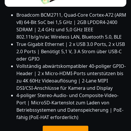
Broadcom BCM2711, Quad-Core Cortex-A72 (ARM
v8) 64-Bit SoC bei 1,5 GHz | 2GB LPDDR4-2400
SDRAM | 2,4 GHz und 5,0 GHz IEEE
802.11b/g/n/ac Wireless LAN, Bluetooth 5.0, BLE
True Gigabit Ethernet | 2 x USB 3.0 Ports, 2 x USB
2.0 Ports | Benötigt 5,1 V, 3 A Strom über USB-C
oder GPIO
Vollständig abwärtskompatibler 40-poliger GPIO-
Header | 2 x Micro-HDMI-Ports unterstützen bis
zu 4K 60Hz Videoauflösung | 2-Lane MIPI
DSI/CSI-Anschlüsse für Kamera und Display
4-poliger Stereo-Audio- und Composite-Video-
Port | MicroSD-Kartenslot zum Laden von
Betriebssystemen und Datenspeicherung | PoE-
fähig (PoE-HAT erforderlich)