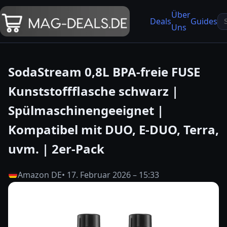
Über
Se
Deals
Guides
Uns
fo
SodaStream 0,8L BPA-freie FUSE
Kunststoffflasche schwarz |
Spülmaschinengeeignet |
Kompatibel mit DUO, E-DUO, Terra,
uvm. | 2er-Pack
Amazon DE
• 17. Februar 2026 – 15:33