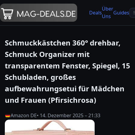
Über
Se
Deals
Guides
Uns
fo
Schmuckkästchen 360° drehbar,
Schmuck Organizer mit
transparentem Fenster, Spiegel, 15
Schubladen, großes
aufbewahrungsetui für Mädchen
und Frauen (Pfirsichrosa)
Amazon DE
• 14. Dezember 2025 – 21:33