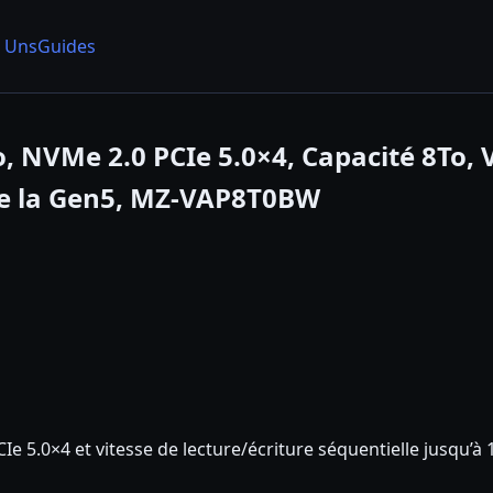
 Uns
Guides
 NVMe 2.0 PCIe 5.0×4, Capacité 8To, V
de la Gen5, MZ-VAP8T0BW
Ie 5.0×4 et vitesse de lecture/écriture séquentielle jusqu’à