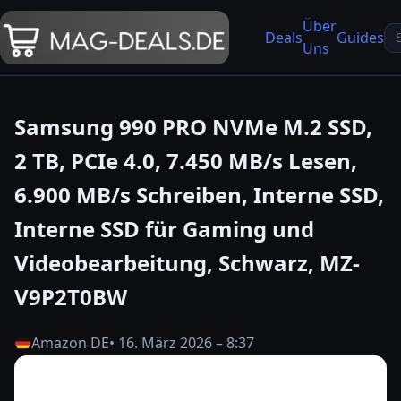
Über
Se
Deals
Guides
Uns
fo
Samsung 990 PRO NVMe M.2 SSD,
2 TB, PCIe 4.0, 7.450 MB/s Lesen,
6.900 MB/s Schreiben, Interne SSD,
Interne SSD für Gaming und
Videobearbeitung, Schwarz, MZ-
V9P2T0BW
Amazon DE
• 16. März 2026 – 8:37