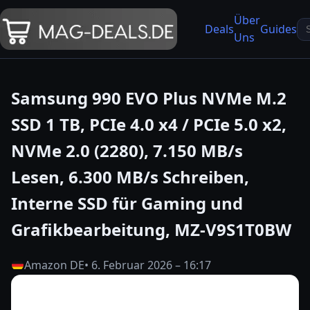
Über
Se
Deals
Guides
Uns
fo
Samsung 990 EVO Plus NVMe M.2
SSD 1 TB, PCIe 4.0 x4 / PCIe 5.0 x2,
NVMe 2.0 (2280), 7.150 MB/s
Lesen, 6.300 MB/s Schreiben,
Interne SSD für Gaming und
Grafikbearbeitung, MZ-V9S1T0BW
Amazon DE
• 6. Februar 2026 – 16:17