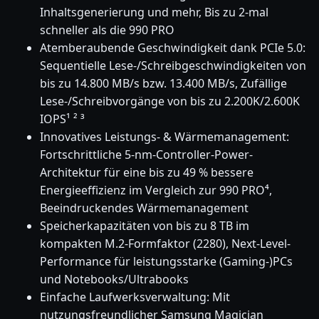
Inhaltsgenerierung und mehr, Bis zu 2-mal
schneller als die 990 PRO
Atemberaubende Geschwindigkeit dank PCIe 5.0:
Sequentielle Lese-/Schreibgeschwindigkeiten von
bis zu 14.800 MB/s bzw. 13.400 MB/s, Zufällige
Lese-/Schreibvorgänge von bis zu 2.200K/2.600K
IOPS¹ ² ³
Innovatives Leistungs- & Wärmemanagement:
Fortschrittliche 5-nm-Controller-Power-
Architektur für eine bis zu 49 % bessere
Energieeffizienz im Vergleich zur 990 PRO⁴,
Beeindruckendes Wärmemanagement
Speicherkapazitäten von bis zu 8 TB im
kompakten M.2-Formfaktor (2280), Next-Level-
Performance für leistungsstarke (Gaming-)PCs
und Notebooks/Ultrabooks
Einfache Laufwerksverwaltung: Mit
nutzungsfreundlicher Samsung Magician