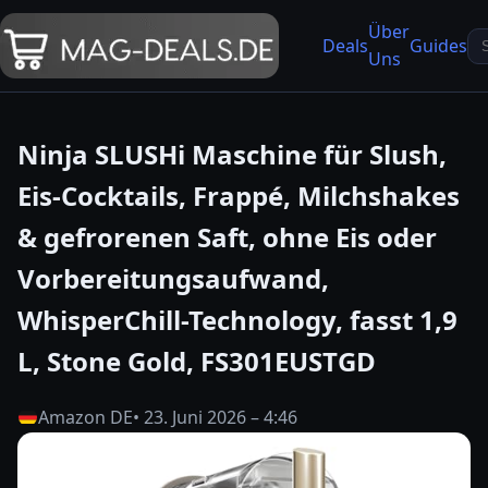
Über
Se
Deals
Guides
Uns
fo
Ninja SLUSHi Maschine für Slush,
Eis-Cocktails, Frappé, Milchshakes
& gefrorenen Saft, ohne Eis oder
Vorbereitungsaufwand,
WhisperChill-Technology, fasst 1,9
L, Stone Gold, FS301EUSTGD
Amazon DE
• 23. Juni 2026 – 4:46