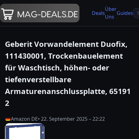
Über
Se
Deals
Guides
Uns
fo
Geberit Vorwandelement Duofix,
111430001, Trockenbauelement
für Waschtisch, höhen- oder
tiefenverstellbare
Armaturenanschlussplatte, 65191
2
Amazon DE
• 22. September 2025 – 22:22