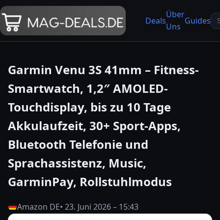
Über
Se
Deals
Guides
Uns
fo
Garmin Venu 3S 41mm – Fitness-
Smartwatch, 1,2″ AMOLED-
Touchdisplay, bis zu 10 Tage
Akkulaufzeit, 30+ Sport-Apps,
Bluetooth Telefonie und
Sprachassistenz, Music,
GarminPay, Rollstuhlmodus
Amazon DE
• 23. Juni 2026 – 15:43