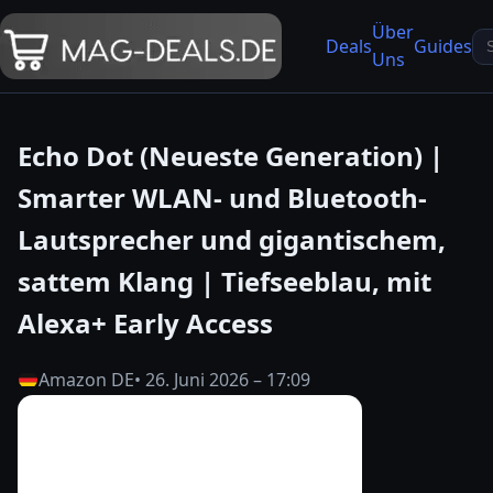
Über
Se
Deals
Guides
Uns
fo
Echo Dot (Neueste Generation) |
Smarter WLAN- und Bluetooth-
Lautsprecher und gigantischem,
sattem Klang | Tiefseeblau, mit
Alexa+ Early Access
Amazon DE
• 26. Juni 2026 – 17:09