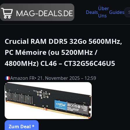
Über
Se
Deals
Guides
Uns
fo
Crucial RAM DDR5 32Go 5600MHz,
PC Mémoire (ou 5200MHz /
4800MHz) CL46 – CT32G56C46U5
Amazon FR
• 21. November 2025 – 12:59
Zum Deal *