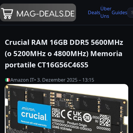
Über
Se
Deals
Guides
Uns
fo
Crucial RAM 16GB DDR5 5600MHz
(o 5200MHz o 4800MHz) Memoria
portatile CT16G56C46S5
Amazon IT
• 3. Dezember 2025 – 13:15