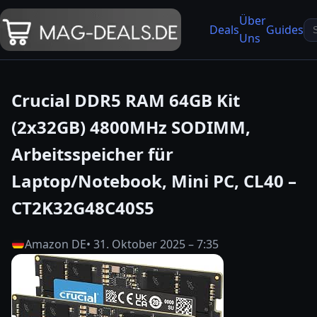
Über
Se
Deals
Guides
Uns
fo
Crucial DDR5 RAM 64GB Kit
(2x32GB) 4800MHz SODIMM,
Arbeitsspeicher für
Laptop/Notebook, Mini PC, CL40 –
CT2K32G48C40S5
Amazon DE
• 31. Oktober 2025 – 7:35