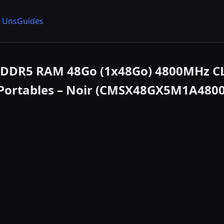
 Uns
Guides
DR5 RAM 48Go (1x48Go) 4800MHz CL40
 Portables – Noir (CMSX48GX5M1A480