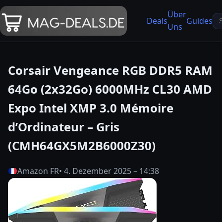
Über
Se
Deals
Guides
Uns
fo
Corsair Vengeance RGB DDR5 RAM
64Go (2x32Go) 6000MHz CL30 AMD
Expo Intel XMP 3.0 Mémoire
d’Ordinateur – Gris
(CMH64GX5M2B6000Z30)
Amazon FR
• 4. Dezember 2025 – 14:38