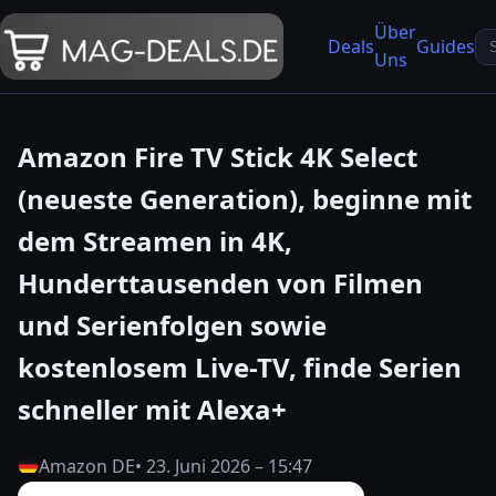
Über
Se
Deals
Guides
Uns
fo
Amazon Fire TV Stick 4K Select
(neueste Generation), beginne mit
dem Streamen in 4K,
Hunderttausenden von Filmen
und Serienfolgen sowie
kostenlosem Live-TV, finde Serien
schneller mit Alexa+
Amazon DE
• 23. Juni 2026 – 15:47