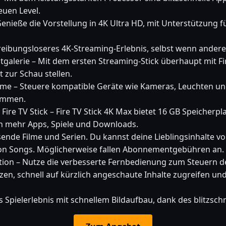
euen Level.
 Genieße die Vorstellung in 4K Ultra HD, mit Unterstützung
h reibungsloseres 4K-Streaming-Erlebnis, selbst wenn ander
alerie – Mit dem ersten Streaming-Stick überhaupt mit Fi
zur Schau stellen.
e – Steuere kompatible Geräte wie Kameras, Leuchten und 
dimmen.
ire TV Stick – Fire TV Stick 4K Max bietet 16 GB Speicherplat
ch mehr Apps, Spiele und Downloads.
nde Filme und Serien. Du kannst deine Lieblingsinhalte von
 von Songs. Möglicherweise fallen Abonnementgebühren an.
ion – Nutze die verbesserte Fernbedienung zum Steuern d
n, schnell auf kürzlich angeschaute Inhalte zugreifen und
Spielerlebnis mit schnellem Bildaufbau, dank des blitzsch