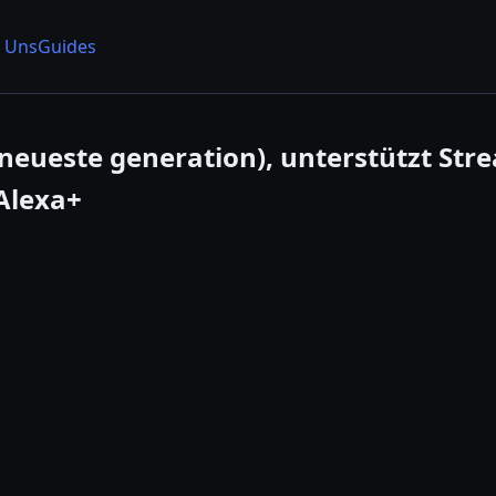
 Uns
Guides
neueste generation), unterstützt Str
 Alexa+