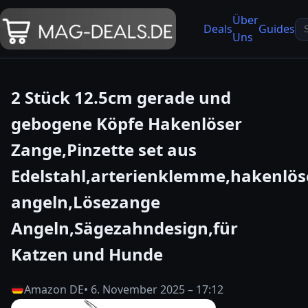
Über
Se
Deals
Guides
Uns
fo
2 Stück 12.5cm gerade und
gebogene Köpfe Hakenlöser
Zange,Pinzette set aus
Edelstahl,arterienklemme,hakenlös
angeln,Lösezange
Angeln,Sägezahndesign,für
Katzen und Hunde
Amazon DE
• 6. November 2025 – 17:12